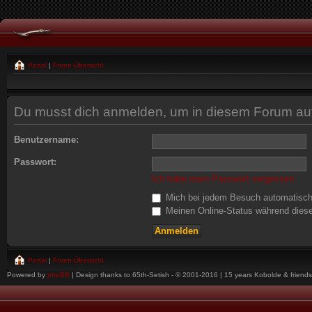
Portal
|
Foren-Übersicht
Du musst dich anmelden, um in diesem Forum auf
Benutzername:
Passwort:
Ich habe mein Passwort vergessen
Mich bei jedem Besuch automatisc
Meinen Online-Status während diese
Portal
|
Foren-Übersicht
Powered by
phpBB
| Design thanks to 65th-Setish - © 2001-2016 | 15 years Kobolde & friends