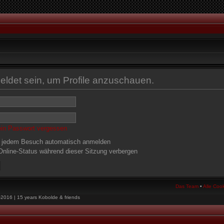
eldet sein, um Profile anzuschauen.
ein Passwort vergessen
 jedem Besuch automatisch anmelden
nline-Status während dieser Sitzung verbergen
Das Team
•
Alle Coo
-2016 | 15 years Kobolde & friends