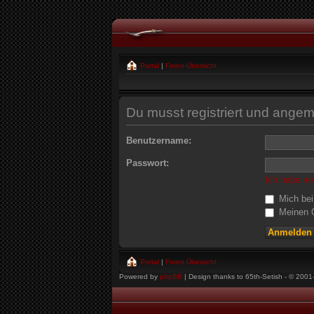
Portal
|
Foren-Übersicht
Du musst registriert und angem
Benutzername:
Passwort:
Ich habe m
Mich bei
Meinen O
Portal
|
Foren-Übersicht
Powered by
phpBB
| Design thanks to 65th-Setish - © 2001