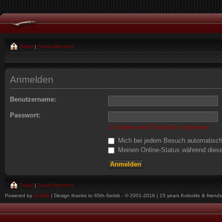
Portal
|
Foren-Übersicht
Anmelden
Benutzername:
Passwort:
Ich habe mein Passwort vergessen
Mich bei jedem Besuch automatisc
Meinen Online-Status während diese
Portal
|
Foren-Übersicht
Powered by
phpBB
| Design thanks to 65th-Setish - © 2001-2016 | 15 years Kobolde & friends