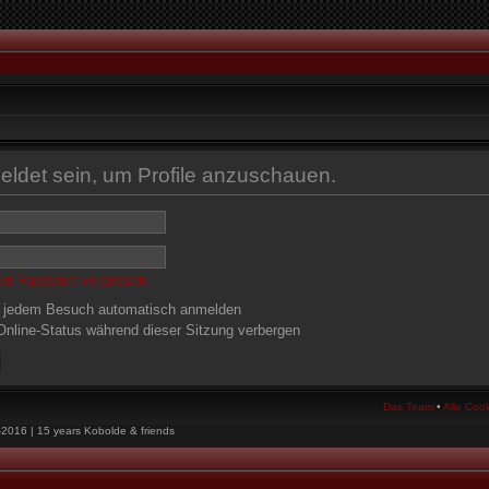
eldet sein, um Profile anzuschauen.
ein Passwort vergessen
 jedem Besuch automatisch anmelden
nline-Status während dieser Sitzung verbergen
Das Team
•
Alle Coo
-2016 | 15 years Kobolde & friends