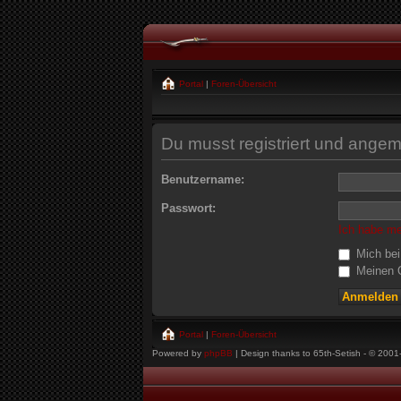
Portal
|
Foren-Übersicht
Du musst registriert und angem
Benutzername:
Passwort:
Ich habe m
Mich bei
Meinen O
Portal
|
Foren-Übersicht
Powered by
phpBB
| Design thanks to 65th-Setish - © 2001