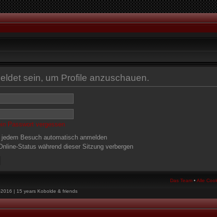
eldet sein, um Profile anzuschauen.
ein Passwort vergessen
 jedem Besuch automatisch anmelden
nline-Status während dieser Sitzung verbergen
Das Team
•
Alle Coo
-2016 | 15 years Kobolde & friends