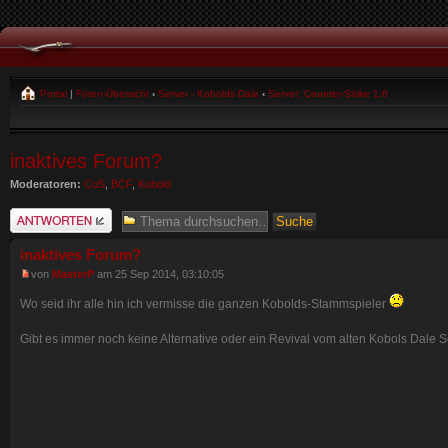
Portal
|
Foren-Übersicht
‹
Server - Kobolds Dale
‹
Server: Counter-Strike 1.6
inaktives Forum?
Moderatoren:
CoS
,
BCF
,
Kobold
Antwort schreiben
inaktives Forum?
von
MasterP
am 25 Sep 2014, 03:10:05
Wo seid ihr alle hin ich vermisse die ganzen Kobolds-Stammspieler
Gibt es immer noch keine Alternative oder ein Revival vom alten Kobols Dale 