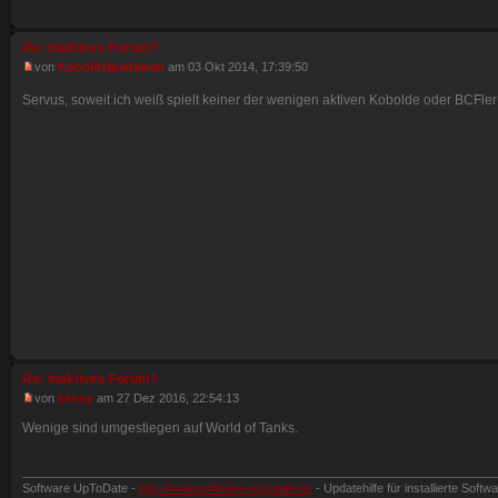
Re: inaktives Forum?
von
Kobolds|padawan
am 03 Okt 2014, 17:39:50
Servus, soweit ich weiß spielt keiner der wenigen aktiven Kobolde oder BCFle
Re: inaktives Forum?
von
kenny
am 27 Dez 2016, 22:54:13
Wenige sind umgestiegen auf World of Tanks.
Software UpToDate -
http://www.software-uptodate.de
- Updatehilfe für installierte Softw